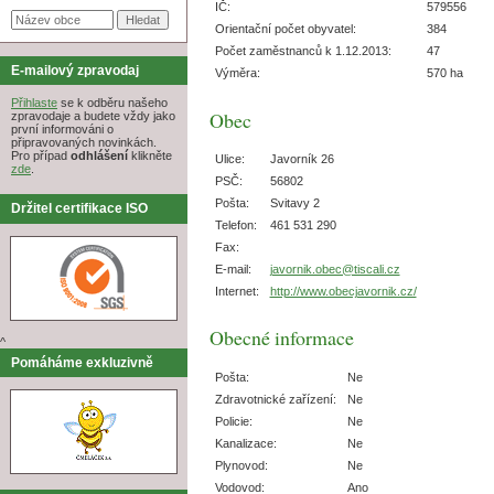
IČ:
579556
Orientační počet obyvatel:
384
Počet zaměstnanců k 1.12.2013:
47
E-mailový zpravodaj
Výměra:
570 ha
Přihlaste
se k odběru našeho
Obec
zpravodaje a budete vždy jako
první informováni o
připravovaných novinkách.
Pro případ
odhlášení
klikněte
Ulice:
Javorník 26
zde
.
PSČ:
56802
Pošta:
Svitavy 2
Držitel certifikace ISO
Telefon:
461 531 290
Fax:
E-mail:
javornik.obec@tiscali.cz
Internet:
http://www.obecjavornik.cz/
Obecné informace
^
Pomáháme exkluzivně
Pošta:
Ne
Zdravotnické zařízení:
Ne
Policie:
Ne
Kanalizace:
Ne
Plynovod:
Ne
Vodovod:
Ano