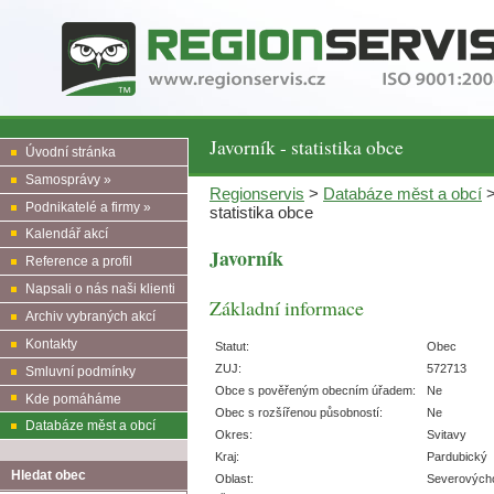
Javorník - statistika obce
Úvodní stránka
Samosprávy »
Regionservis
>
Databáze měst a obcí
Podnikatelé a firmy »
statistika obce
Kalendář akcí
Javorník
Reference a profil
Napsali o nás naši klienti
Základní informace
Archiv vybraných akcí
Kontakty
Statut:
Obec
ZUJ:
572713
Smluvní podmínky
Obce s pověřeným obecním úřadem:
Ne
Kde pomáháme
Obec s rozšířenou působností:
Ne
Databáze měst a obcí
Okres:
Svitavy
Kraj:
Pardubický
Hledat obec
Oblast:
Severových