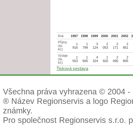
Rok
1997
1998
1999
2000
2001
2002
Příjmy
1
1
3
2
2
2
(tis.
916
799
124
053
171
851
Kč)
Výdaje
1
1
4
1
2
2
(tis.
553
605
324
920
090
805
Kč)
Tisková sestava
Všechna práva vyhrazena © 2004 - 2
® Název Regionservis a logo Region
známky.
Pro společnost Regionservis s.r.o. 