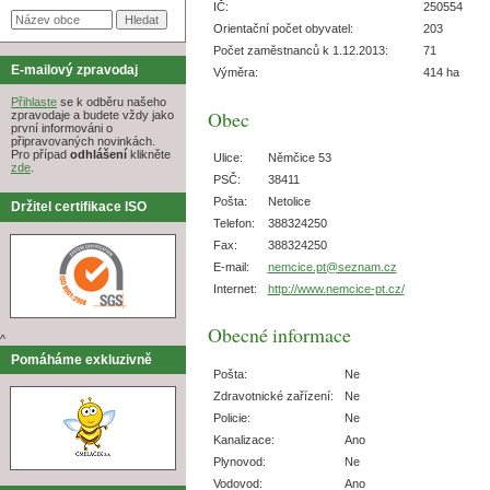
IČ:
250554
Orientační počet obyvatel:
203
Počet zaměstnanců k 1.12.2013:
71
E-mailový zpravodaj
Výměra:
414 ha
Přihlaste
se k odběru našeho
Obec
zpravodaje a budete vždy jako
první informováni o
připravovaných novinkách.
Pro případ
odhlášení
klikněte
Ulice:
Němčice 53
zde
.
PSČ:
38411
Pošta:
Netolice
Držitel certifikace ISO
Telefon:
388324250
Fax:
388324250
E-mail:
nemcice.pt@seznam.cz
Internet:
http://www.nemcice-pt.cz/
Obecné informace
^
Pomáháme exkluzivně
Pošta:
Ne
Zdravotnické zařízení:
Ne
Policie:
Ne
Kanalizace:
Ano
Plynovod:
Ne
Vodovod:
Ano