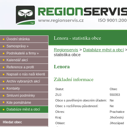
Lenora - statistika obce
Úvodní stránka
Samosprávy »
Regionservis
>
Databáze měst a obcí
Podnikatelé a firmy »
statistika obce
Kalendář akcí
Lenora
Reference a profil
Napsali o nás naši klienti
Základní informace
Archiv vybraných akcí
Kontakty
Statut:
Obec
ZUJ:
550353
Smluvní podmínky
Obce s pověřeným obecním úřadem:
Ne
Kde pomáháme
Obec s rozšířenou působností:
Ne
Databáze měst a obcí
Okres:
Prachatice
Kraj:
Jihočeský
Hledat obec
Oblast:
Jihozápad