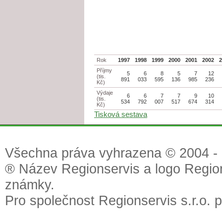
Rok
1997
1998
1999
2000
2001
2002
Příjmy
5
6
8
5
7
12
(tis.
891
033
595
136
985
236
Kč)
Výdaje
6
6
7
7
9
10
(tis.
534
792
007
517
674
314
Kč)
Tisková sestava
Všechna práva vyhrazena © 2004 - 2
® Název Regionservis a logo Region
známky.
Pro společnost Regionservis s.r.o. 