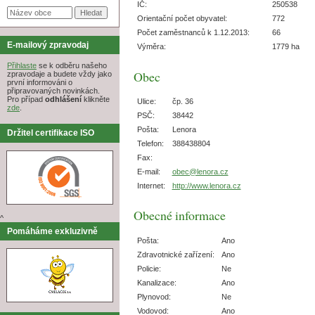
IČ:
250538
Orientační počet obyvatel:
772
Počet zaměstnanců k 1.12.2013:
66
E-mailový zpravodaj
Výměra:
1779 ha
Přihlaste
se k odběru našeho
Obec
zpravodaje a budete vždy jako
první informováni o
připravovaných novinkách.
Pro případ
odhlášení
klikněte
Ulice:
čp. 36
zde
.
PSČ:
38442
Pošta:
Lenora
Držitel certifikace ISO
Telefon:
388438804
Fax:
E-mail:
obec@lenora.cz
Internet:
http://www.lenora.cz
Obecné informace
^
Pomáháme exkluzivně
Pošta:
Ano
Zdravotnické zařízení:
Ano
Policie:
Ne
Kanalizace:
Ano
Plynovod:
Ne
Vodovod:
Ano