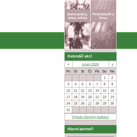
Samosprávy,
Podnikatelé a
obce, města
firmy
Kalendář akcí
«
srpen 2026
»
Po
Út
St
Čt
Pá
So
Ne
27
28
29
30
31
1
2
3
4
5
6
7
8
9
10
11
12
13
14
15
16
17
18
19
20
21
22
23
24
25
26
27
28
29
30
31
1
2
3
4
5
6
Vypsat všechny budoucí
Hlavní partneři