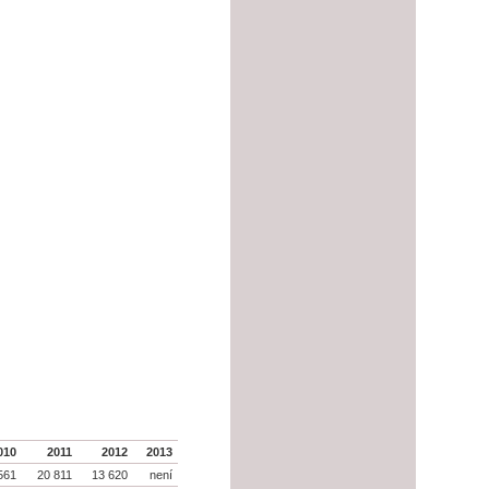
010
2011
2012
2013
561
20 811
13 620
není