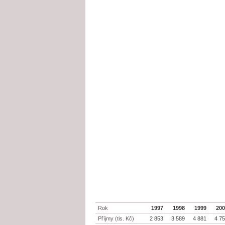
Rok
1997
1998
1999
20
Příjmy (tis. Kč)
2 853
3 589
4 881
4 7