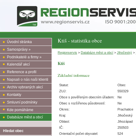
Ktiš - statistika obce
Úvodní stránka
Samosprávy »
Regionservis
>
Databáze měst a obcí
>
Jihočeský
>
Podnikatelé a firmy »
Ktiš
Kalendář akcí
Reference a profil
Základní informace
Napsali o nás naši klienti
Statut:
Obec
Archiv vybraných akcí
ZUJ:
550329
Kontakty
Obce s pověřeným obecním úřadem:
Ne
Smluvní podmínky
Obec s rozšířenou působností:
Ne
Okres:
Prachatice
Kde pomáháme
Kraj:
Jihočeský
Databáze měst a obcí
Oblast:
Jihozápad
IČ:
250503
Hledat obec
Orientační počet obyvatel:
524