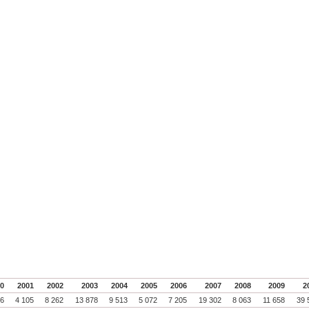
00
2001
2002
2003
2004
2005
2006
2007
2008
2009
2
56
4 105
8 262
13 878
9 513
5 072
7 205
19 302
8 063
11 658
39 