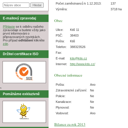
Počet zaměstnanců k 1.12.2013:
137
Výměra:
3718 ha
E-mailový zpravodaj
Obec
Přihlaste
se k odběru našeho
Ulice:
Ktiš 11
zpravodaje a budete vždy jako
první informováni o
PSČ:
38403
připravovaných novinkách.
Pro případ
odhlášení
klikněte
Pošta:
Ktiš
zde
.
Telefon:
388323526
Fax:
Držitel certifikace ISO
E-mail:
ktis@ktis.cz
Internet:
http://www.ktis.cz/
Obecné informace
Pošta:
Ano
^
Zdravotnické zařízení:
Ne
Pomáháme exkluzivně
Policie:
Ne
Kanalizace:
Ne
Plynovod:
Ne
Vodovod:
Ano
Bilance za rok 2013