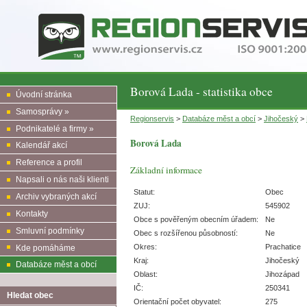
Borová Lada - statistika obce
Úvodní stránka
Samosprávy »
Regionservis
>
Databáze měst a obcí
>
Jihočeský
>
Podnikatelé a firmy »
Borová Lada
Kalendář akcí
Reference a profil
Základní informace
Napsali o nás naši klienti
Statut:
Obec
Archiv vybraných akcí
ZUJ:
545902
Kontakty
Obce s pověřeným obecním úřadem:
Ne
Smluvní podmínky
Obec s rozšířenou působností:
Ne
Okres:
Prachatice
Kde pomáháme
Kraj:
Jihočeský
Databáze měst a obcí
Oblast:
Jihozápad
IČ:
250341
Hledat obec
Orientační počet obyvatel:
275