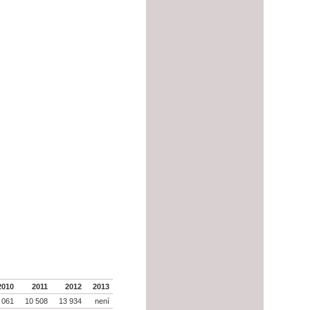
2010
2011
2012
2013
 061
10 508
13 934
není