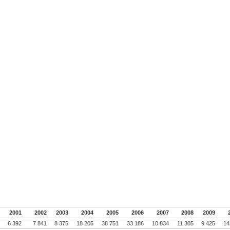
0
2001
2002
2003
2004
2005
2006
2007
2008
2009
0
6 392
7 841
8 375
18 205
38 751
33 186
10 834
11 305
9 425
14