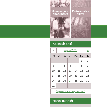
Samosprávy,
Podnikatelé a
obce, města
firmy
Kalendář akcí
«
srpen 2026
»
Po
Út
St
Čt
Pá
So
Ne
27
28
29
30
31
1
2
3
4
5
6
7
8
9
10
11
12
13
14
15
16
17
18
19
20
21
22
23
24
25
26
27
28
29
30
31
1
2
3
4
5
6
Vypsat všechny budoucí
Hlavní partneři