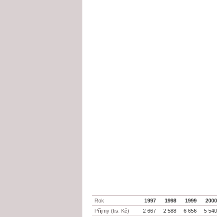
Rok
1997
1998
1999
200
Příjmy (tis. Kč)
2 667
2 588
6 656
5 54