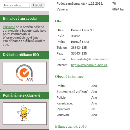
Počet zaměstnanců k 1.12.2013:
76
Výměra:
6894 ha
E-mailový zpravodaj
Obec
Přihlaste
se k odběru našeho
Ulice:
Borová Lada 38
zpravodaje a budete vždy jako
první informováni o
PSČ:
38492
připravovaných novinkách.
Pro případ
odhlášení
klikněte
Pošta:
Borová Lada
zde
.
Telefon:
388434135
Fax:
388434135
Držitel certifikace ISO
E-mail:
borovalada@sumavanet.cz
Internet:
http://www.borova-lada.cz
Obecné informace
Pošta:
Ano
^
Zdravotnické zařízení:
Ano
Pomáháme exkluzivně
Policie:
Ano
Kanalizace:
Ano
Plynovod:
Ne
Vodovod:
Ano
Bilance za rok 2013