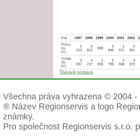
Rok
1997
1998
1999
2000
2001
2002
Příjmy
3
6
5
1
5
(tis.
809
513
613
949
571
451
Kč)
Výdaje
3
4
2
2
4
4
(tis.
037
727
835
799
658
573
Kč)
Tisková sestava
Všechna práva vyhrazena © 2004 - 2
® Název Regionservis a logo Region
známky.
Pro společnost Regionservis s.r.o. 