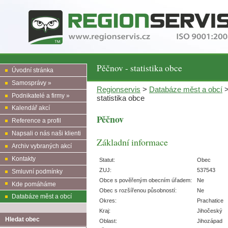
Pěčnov - statistika obce
Úvodní stránka
Samosprávy »
Regionservis
>
Databáze měst a obcí
Podnikatelé a firmy »
statistika obce
Kalendář akcí
Pěčnov
Reference a profil
Napsali o nás naši klienti
Základní informace
Archiv vybraných akcí
Kontakty
Statut:
Obec
ZUJ:
537543
Smluvní podmínky
Obce s pověřeným obecním úřadem:
Ne
Kde pomáháme
Obec s rozšířenou působností:
Ne
Databáze měst a obcí
Okres:
Prachatice
Kraj:
Jihočeský
Hledat obec
Oblast:
Jihozápad