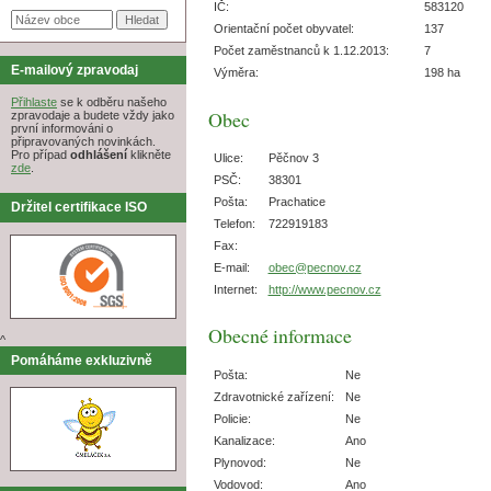
IČ:
583120
Orientační počet obyvatel:
137
Počet zaměstnanců k 1.12.2013:
7
E-mailový zpravodaj
Výměra:
198 ha
Přihlaste
se k odběru našeho
Obec
zpravodaje a budete vždy jako
první informováni o
připravovaných novinkách.
Pro případ
odhlášení
klikněte
Ulice:
Pěčnov 3
zde
.
PSČ:
38301
Pošta:
Prachatice
Držitel certifikace ISO
Telefon:
722919183
Fax:
E-mail:
obec@pecnov.cz
Internet:
http://www.pecnov.cz
Obecné informace
^
Pomáháme exkluzivně
Pošta:
Ne
Zdravotnické zařízení:
Ne
Policie:
Ne
Kanalizace:
Ano
Plynovod:
Ne
Vodovod:
Ano