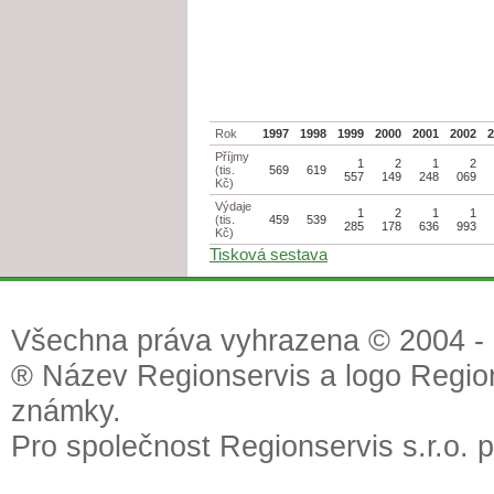
Rok
1997
1998
1999
2000
2001
2002
Příjmy
1
2
1
2
(tis.
569
619
557
149
248
069
Kč)
Výdaje
1
2
1
1
(tis.
459
539
285
178
636
993
Kč)
Tisková sestava
Všechna práva vyhrazena © 2004 - 2
® Název Regionservis a logo Region
známky.
Pro společnost Regionservis s.r.o. 