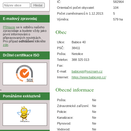
IČ:
582964
Orientační počet obyvatel:
104
Počet zaměstnanců k 1.12.2013:
5
E-mailový zpravodaj
Výměra:
579 ha
Přihlaste
se k odběru našeho
Obec
zpravodaje a budete vždy jako
první informováni o
připravovaných novinkách.
Pro případ
odhlášení
klikněte
Ulice:
Babice 40
zde
.
PSČ:
38411
Pošta:
Netolice
Držitel certifikace ISO
Telefon:
388 325 013
Fax:
E-mail:
babicept@seznam.cz
Internet:
https://www.babicept.cz/
Obecné informace
^
Pomáháme exkluzivně
Pošta:
Ne
Zdravotnické zařízení:
Ne
Policie:
Ne
Kanalizace:
Ne
Plynovod:
Ne
Vodovod:
Ne