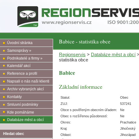
Babice - statistika obce
Úvodní stránka
Samosprávy »
Regionservis
>
Databáze měst a obcí
Podnikatelé a firmy »
statistika obce
Kalendář akcí
Babice
Reference a profil
Napsali o nás naši klienti
Základní informace
Archiv vybraných akcí
Kontakty
Statut:
Obec
ZUJ:
537241
Smluvní podmínky
Obce s pověřeným obecním úřadem:
Ne
Kde pomáháme
Obec s rozšířenou působností:
Ne
Databáze měst a obcí
Okres:
Prachatice
Kraj:
Jihočeský
Hledat obec
Oblast:
Jihozápad