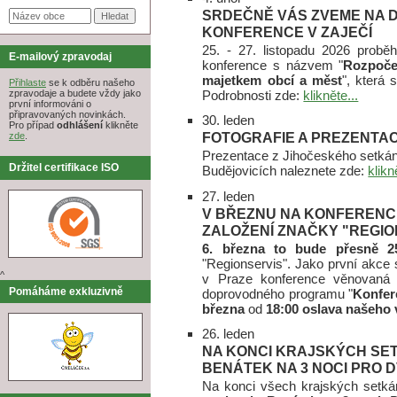
SRDEČNĚ VÁS ZVEME NA D
KONFERENCE V ZAJEČÍ
25. - 27. listopadu 2026 proběh
E-mailový zpravodaj
konference s názvem "
Rozpočet
majetkem obcí a měst
", která 
Přihlaste
se k odběru našeho
Podrobnosti zde:
klikněte...
zpravodaje a budete vždy jako
první informováni o
připravovaných novinkách.
30. leden
Pro případ
odhlášení
klikněte
FOTOGRAFIE A PREZENTAC
zde
.
Prezentace z Jihočeského setkání
Držitel certifikace ISO
Budějovicích naleznete zde:
klikn
27. leden
V BŘEZNU NA KONFERENCI 
ZALOŽENÍ ZNAČKY "REGIO
6. března to bude přesně 25
"Regionservis". Jako první akce 
^
v Praze konference věnovaná 
Pomáháme exkluzivně
doprovodného programu "
Konfer
března
od
18:00 oslava našeho 
26. leden
NA KONCI KRAJSKÝCH SET
BENÁTEK NA 3 NOCI PRO 
Na konci všech krajských setká