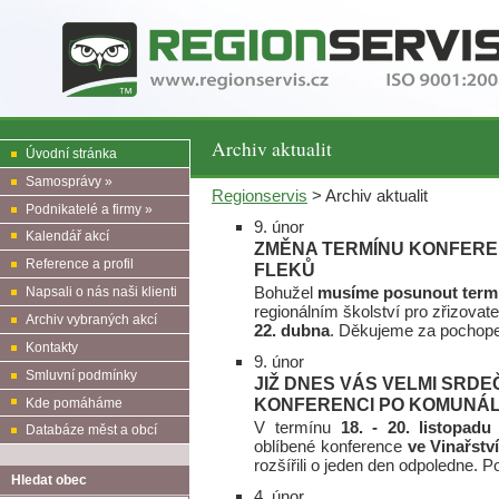
Archiv aktualit
Úvodní stránka
Samosprávy »
Regionservis
> Archiv aktualit
Podnikatelé a firmy »
9. únor
Kalendář akcí
ZMĚNA TERMÍNU KONFEREN
Reference a profil
FLEKŮ
Bohužel
musíme posunout term
Napsali o nás naši klienti
regionálním školství pro zřizovat
Archiv vybraných akcí
22. dubna
. Děkujeme za pochop
Kontakty
9. únor
Smluvní podmínky
JIŽ DNES VÁS VELMI SRDE
KONFERENCI PO KOMUNÁ
Kde pomáháme
V termínu
18. - 20. listopadu
Databáze měst a obcí
oblíbené konference
ve Vinařstv
rozšířili o jeden den odpoledne. P
Hledat obec
4. únor