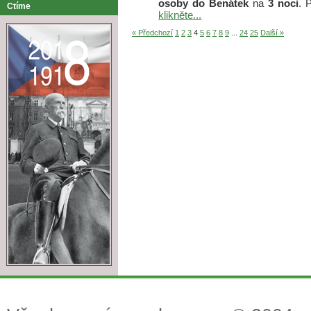
osoby
do Benátek
na
3 noci
. 
Ctíme
klikněte...
« Předchozí
1
2
3
4
5
6
7
8
9
...
24
25
Další »