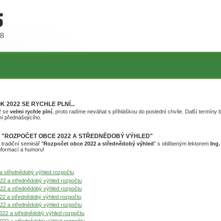
 2022 SE RYCHLE PLNÍ...
2 se
velmi rychle plní
, proto radíme neváhat s přihláškou do poslední chvíle. Další termíny
í přednášejícího.
 "ROZPOČET OBCE 2022 A STŘEDNĚDOBÝ VÝHLED"
tradiční seminář "
Rozpočet obce 2022 a střednědobý výhled
" s oblíbeným lektorem
Ing
nformací a humoru!
 a střednědobý výhled rozpočtu
022 a střednědobý výhled rozpočtu
022 a střednědobý výhled rozpočtu
22 a střednědobý výhled rozpočtu
022 a střednědobý výhled rozpočtu
2022 a střednědobý výhled rozpočtu