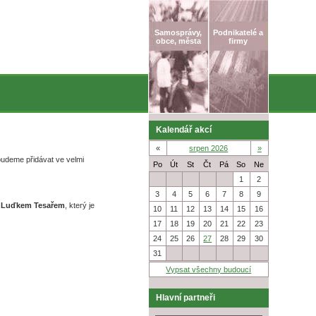
Samosprávy,
Podnikatelé a
obce, města
firmy
Kalendář akcí
«
srpen 2026
»
 budeme přidávat ve velmi
Po
Út
St
Čt
Pá
So
Ne
27
28
29
30
31
1
2
3
4
5
6
7
8
9
. Luďkem Tesařem
, který je
10
11
12
13
14
15
16
17
18
19
20
21
22
23
24
25
26
27
28
29
30
31
1
2
3
4
5
6
Vypsat všechny budoucí
Hlavní partneři