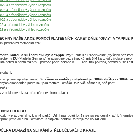
2022 a střednědobý výhled rozpočtu
2022 a střednědobý výhled rozpočtu
2022 a střednědobý výhled rozpočtu
2022 a střednědobý výhled rozpočtu
2022 a střednědobý výhled rozpočtu
22 a střednědobý výhled rozpočtu
22 a střednědobý výhled rozpočtu
 VŠECHNY NAŠE AKCE POMOCÍ PLATEBNÍCH KARET DÁLE "GPAY" A "APPLE 
mi platebními metodami, tzn:
kreditní kartou a službami "GPay" a "Apple Pay"
. Platit lze i "hodinkami" (myšleno bez ko
e vyroben v EU (Made in Germany) je absolutně bez závazků, má SIM kartu od výrobce s neo
c má baterii a nemá tiskárnu, protože podle zákona o EET není tisk potřeba, potvrzení se za
.
metodami:
roto je ani neposkytujeme).
Snažíme se nadále poskytovat jen 100% služby za 100% ce
becných obchodních podmínek pod mottem Tomáše Bati: Náš zákazník, náš pán".
oč) :).
z pokladny mizela, před pár lety skoro celá) :).
LNÉM PROUDU...
zici v pracovní dny, kromě pátků. Velmi nás potěšilo, že se po pandemii vrací k "normálu
řipravujeme od října i semináře. Kompletní nabídku zveřejníme do 14ti dnů.
UČERA DORAZÍ NA SETKÁNÍ STŘEDOČESKÉHO KRAJE