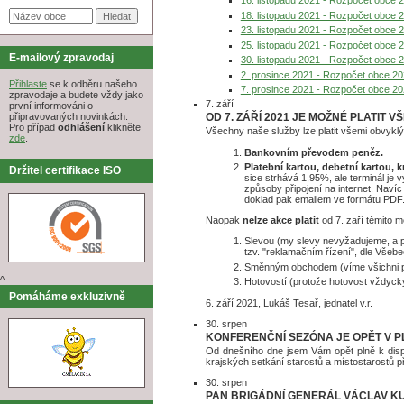
16. listopadu 2021 - Rozpočet obce 
18. listopadu 2021 - Rozpočet obce 
23. listopadu 2021 - Rozpočet obce 
25. listopadu 2021 - Rozpočet obce 
E-mailový zpravodaj
30. listopadu 2021 - Rozpočet obce 
2. prosince 2021 - Rozpočet obce 20
Přihlaste
se k odběru našeho
7. prosince 2021 - Rozpočet obce 20
zpravodaje a budete vždy jako
7. září
první informováni o
OD 7. ZÁŘÍ 2021 JE MOŽNÉ PLATIT
připravovaných novinkách.
Pro případ
odhlášení
klikněte
Všechny naše služby lze platit všemi obvyklý
zde
.
Bankovním převodem peněz.
Platební kartou
, debetní kartou, 
Držitel certifikace ISO
sice strhává 1,95%, ale terminál j
způsoby připojení na internet. Naví
doklad pak emailem ve formátu PDF
Naopak
nelze akce platit
od 7. zaří těmito 
Slevou (my slevy nevyžadujeme, a p
tzv. "reklamačním řízení", dle Vše
Směnným obchodem (víme všichni pr
^
Hotovostí (protože hotovost vždycky 
Pomáháme exkluzivně
6. září 2021, Lukáš Tesař, jednatel v.r.
30. srpen
KONFERENČNÍ SEZÓNA JE OPĚT V P
Od dnešního dne jsem Vám opět plně k dispo
krajských setkání starostů a místostarostů p
30. srpen
PAN BRIGÁDNÍ GENERÁL VÁCLAV K