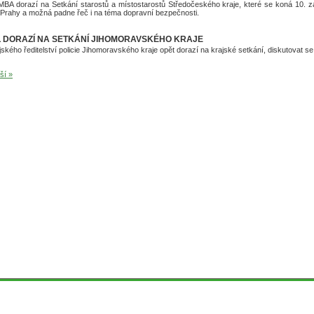
MBA dorazí na Setkání starostů a místostarostů Středočeského kraje, které se koná 10. zá
í Prahy a možná padne řeč i na téma dopravní bezpečnosti.
L DORAZÍ NA SETKÁNÍ JIHOMORAVSKÉHO KRAJE
rajského ředitelství policie Jihomoravského kraje opět dorazí na krajské setkání, diskutovat 
ší »