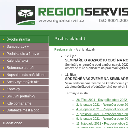
Archiv aktualit
Úvodní stránka
Samosprávy »
Regionservis
> Archiv aktualit
Podnikatelé a firmy »
12. říjen
SEMINÁŘE O ROZPOČTU OBCÍ NA ROK
Kalendář akcí
Semináře o rozpočtu obcí a měst na rok 202
Reference a profil
omezené míře s ohledem na pracovní vytížen
11. říjen
Napsali o nás naši klienti
SRDEČNĚ VÁS ZVEME NA SEMINÁŘE
Archiv vybraných akcí
Velmi srdečně vás zveme na každoroční a již 
zárukou špičkové přednášky plné cenných i
Kontakty
Termíny a místa:
Smluvní podmínky
26. října 2021 - Rozpočet obce 2022
Kde pomáháme
2. listopadu 2021 - Rozpočet obce 2
4. listopadu 2021 - Rozpočet obce 2
Databáze měst a obcí
7. prosince 2021 - Rozpočet obce 20
9. listopadu 2021 - Rozpočet obce 2
Hledat obec
11. listopadu 2021 - Rozpočet obce 