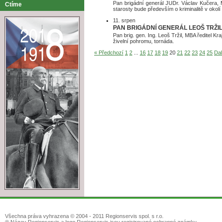
Pan brigádní generál JUDr. Václav Kučera, 
Ctíme
starosty bude především o kriminalitě v okol
11. srpen
PAN BRIGÁDNÍ GENERÁL LEOŠ TRŽI
Pan brig. gen. Ing. Leoš Tržil, MBA ředitel K
živelní pohromu, tornáda.
« Předchozí
1
2
...
16
17
18
19
20
21
22
23
24
25
Dal
Všechna práva vyhrazena © 2004 - 2011 Regionservis spol. s r.o.
® Název Regionservis a logo Regionservis jsou registrované ochranné známky.