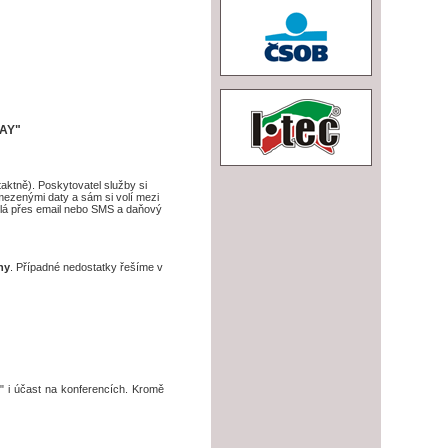
PAY"
ntaktně). Poskytovatel služby si
mezenými daty a sám si volí mezi
sílá přes email nebo SMS a daňový
ny
. Případné nedostatky řešíme v
" i účast na konferencích. Kromě